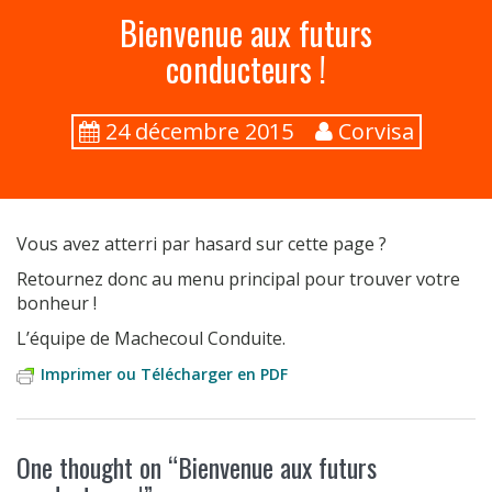
a
Bienvenue aux futurs
r
c
conducteurs !
h
f
o
24 décembre 2015
Corvisa
r
:
Vous avez atterri par hasard sur cette page ?
Retournez donc au menu principal pour trouver votre
bonheur !
L’équipe de Machecoul Conduite.
Imprimer ou Télécharger en PDF
One thought on “
Bienvenue aux futurs